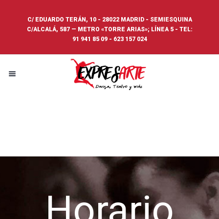
C/ EDUARDO TERÁN, 10 - 28022 MADRID - SEMIESQUINA
C/ALCALÁ, 587 — METRO «TORRE ARIAS»; LÍNEA 5 - TEL:
91 941 85 09
-
623 157 024
Horario