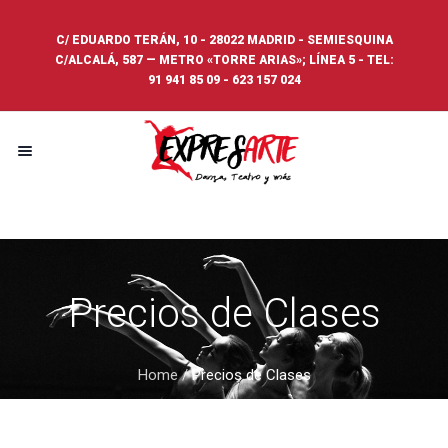
C/ EDUARDO TERÁN, 10 - 28022 MADRID - SEMIESQUINA
C/ALCALÁ, 587 — METRO «TORRE ARIAS»; LÍNEA 5 - TEL:
91 941 85 09
-
623 157 024
Precios de Clases
Home
/
Precios de Clases