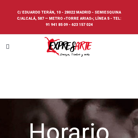
C/ EDUARDO TERÁN, 10 - 28022 MADRID - SEMIESQUINA
C/ALCALÁ, 587 — METRO «TORRE ARIAS»; LÍNEA 5 - TEL:
91 941 85 09
-
623 157 024
Horario