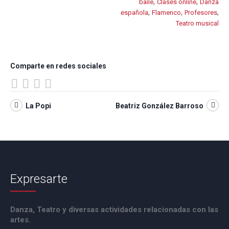
,
,
baile
Clases online
Danza
,
,
,
española
Flamenco
Profesores
Teatro musical
Comparte en redes sociales
La Popi
Beatriz González Barroso
Expresarte
Danza, Teatro y diversas actividades relacionadas con las
artes.